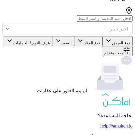
اختر خيار
نوع العرض
نوع العقار
السعر
غرف النوم / الحمامات
بحث متقدم
لم يتم العثور على عقارات
بحاجة للمساعدة؟
help@amaken.jo